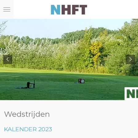
Ga
direct
naar
de
hoofdinhoud
Wedstrijden
KALENDER 2023